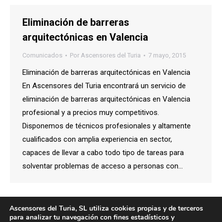
Eliminación de barreras
arquitectónicas en Valencia
Comunicados
Por
Ascensores del Turia
7 mayo, 2015
Eliminación de barreras arquitectónicas en Valencia
En Ascensores del Turia encontrará un servicio de
eliminación de barreras arquitectónicas en Valencia
profesional y a precios muy competitivos.
Disponemos de técnicos profesionales y altamente
cualificados con amplia experiencia en sector,
capaces de llevar a cabo todo tipo de tareas para
solventar problemas de acceso a personas con…
Ascensores del Turia, SL utiliza cookies propias y de terceros
1
…
47
48
49
50
51
…
para analizar tu navegación con fines estadísticos y