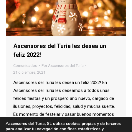
Ascensores del Turia les desea un
feliz 2022!
Comunicados
Por
Ascensores del Turia
21 diciembre, 2021
Ascensores del Turia les desea un feliz 2022! En
Ascensores del Turia les deseamos a todos unas
felices fiestas y un próspero año nuevo, cargado de
ilusiones, proyectos, felicidad, salud y mucha suerte.
Es momento de festejar y pasar buenos momentos
con la familia, especialmente en una fechas tan
Ascensores del Turia, SL utiliza cookies propias y de terceros
para analizar tu navegación con fines estadísticos y
señaladas. De parte de todo el…