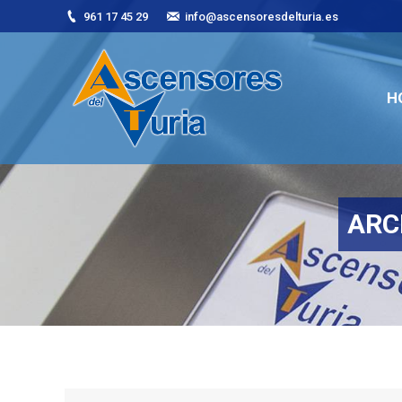
961 17 45 29
info@ascensoresdelturia.es
H
H
ARC