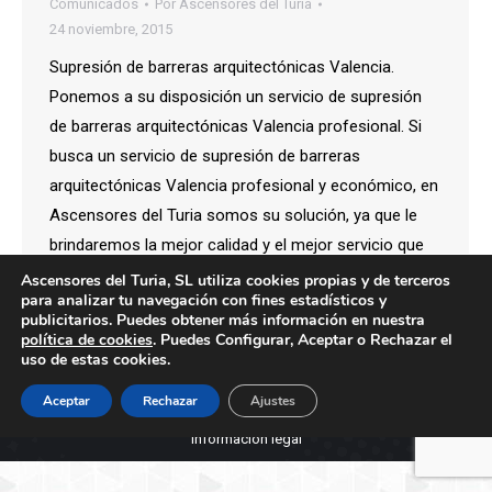
Comunicados
Por
Ascensores del Turia
24 noviembre, 2015
Supresión de barreras arquitectónicas Valencia.
Ponemos a su disposición un servicio de supresión
de barreras arquitectónicas Valencia profesional. Si
busca un servicio de supresión de barreras
arquitectónicas Valencia profesional y económico, en
Ascensores del Turia somos su solución, ya que le
brindaremos la mejor calidad y el mejor servicio que
pueda imaginar en el mercado.…
Ascensores del Turia, SL utiliza cookies propias y de terceros
para analizar tu navegación con fines estadísticos y
publicitarios. Puedes obtener más información en nuestra
política de cookies
. Puedes Configurar, Aceptar o Rechazar el
uso de estas cookies.
Aceptar
Rechazar
Ajustes
Creado por Tandem Marketing Digital
Información legal