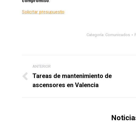
compromiso
:
Solicitar presupuesto
Categoría:
Comunicados
Navegación
ANTERIOR
entre
Tareas de mantenimiento de
Publicación
ascensores en Valencia
publicaciones
anterior:
Noticia