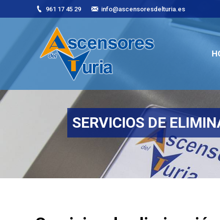
961 17 45 29
info@ascensoresdelturia.es
H
H
SERVICIOS DE ELIMI