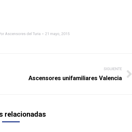
Por
Ascensores del Turia
21 mayo, 2015
SIGUIENTE
Ascensores unifamiliares Valencia
Publicación
siguiente:
s relacionadas