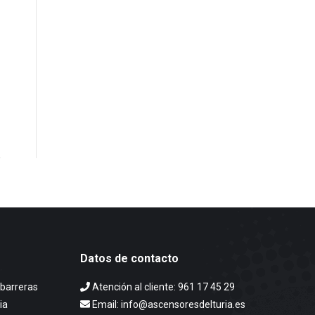
Datos de contacto
 barreras
Atención al cliente:
961 17 45 29
ia
Email: info@ascensoresdelturia.es