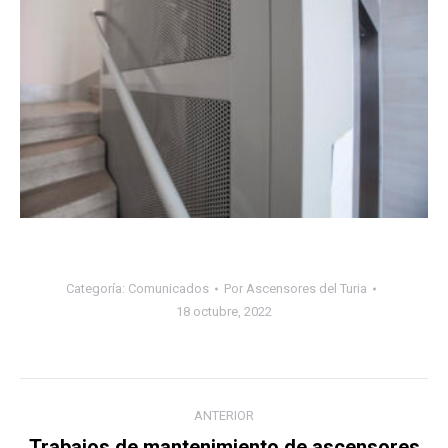
Categoría:
Comunicados
Por
Ascensores del Turia
18 octubre, 2022
Navegación
ANTERIOR
entre
Trabajos de mantenimiento de ascensores